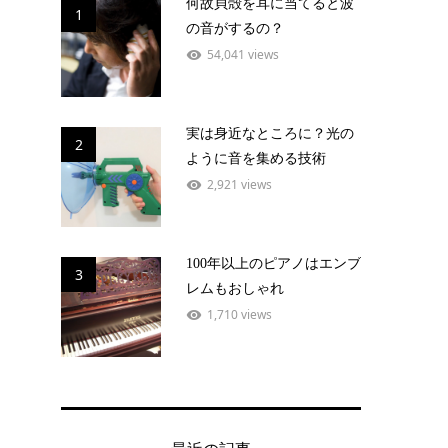
何故貝殻を耳に当てると波
1
の音がするの？
54,041 views
実は身近なところに？光の
2
ように音を集める技術
2,921 views
100年以上のピアノはエンブ
3
レムもおしゃれ
1,710 views