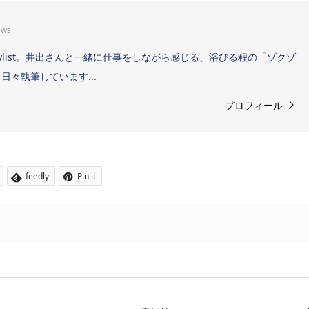
ews
Sound Stylist。井出さんと一緒に仕事をしながら感じる、浴びる程の「ゾクゾ
々執筆しています...
プロフィール
feedly
Pin it