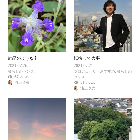
結晶のような花
抵抗って大事
2021.07.26
2021.07.21
暮らしのセンス
プロデューサーおすすめ
,
暮らしの
67 views
センス
浦上咲恵
91 views
浦上咲恵