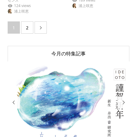
センス
189 views
124 views
浦上咲恵
浦上咲恵
1
2

今月の特集記事

