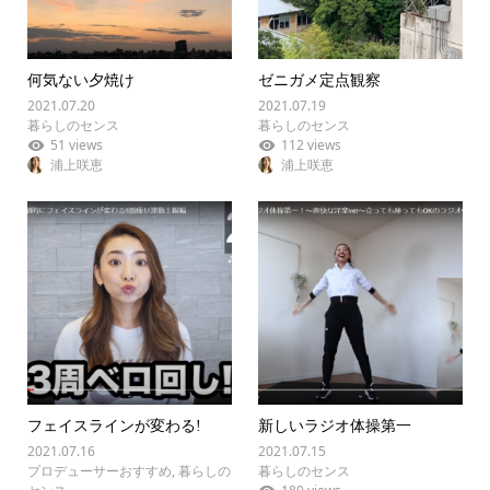
何気ない夕焼け
ゼニガメ定点観察
2021.07.20
2021.07.19
暮らしのセンス
暮らしのセンス
51 views
112 views
浦上咲恵
浦上咲恵
フェイスラインが変わる!
新しいラジオ体操第一
2021.07.16
2021.07.15
プロデューサーおすすめ
,
暮らしの
暮らしのセンス