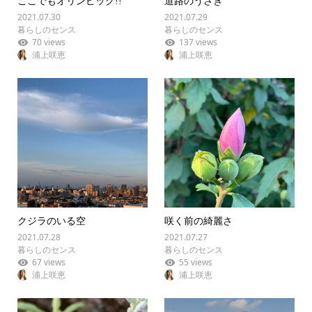
ここでもオリンピック!!
道路のうさぎ
2021.07.30
2021.07.29
暮らしのセンス
暮らしのセンス
70 views
137 views
浦上咲恵
浦上咲恵
クジラのいる空
咲く前の綺麗さ
2021.07.28
2021.07.27
暮らしのセンス
暮らしのセンス
67 views
55 views
浦上咲恵
浦上咲恵