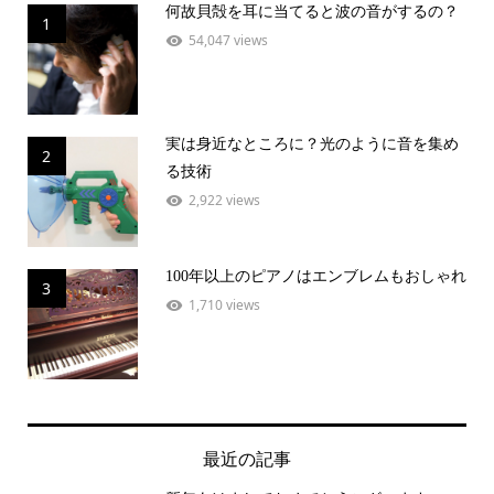
何故貝殻を耳に当てると波の音がするの？
1
54,047 views
実は身近なところに？光のように音を集め
2
る技術
2,922 views
100年以上のピアノはエンブレムもおしゃれ
3
1,710 views
最近の記事