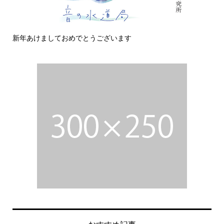
新年あけましておめでとうございます
今