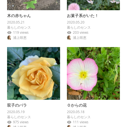
木の赤ちゃん
お菓子系がいた！
2020.05.21
2020.05.20
暮らしのセンス
暮らしのセンス
119 views
203 views
浦上咲恵
浦上咲恵
双子のバラ
０からの花
2020.05.19
2020.05.18
暮らしのセンス
暮らしのセンス
975 views
111 views