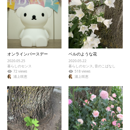
オンラインバースデー
ベルのような花
2020.05.25
2020.05.22
暮らしのセンス
暮らしのセンス
,
音のこばなし
72 views
518 views
浦上咲恵
浦上咲恵