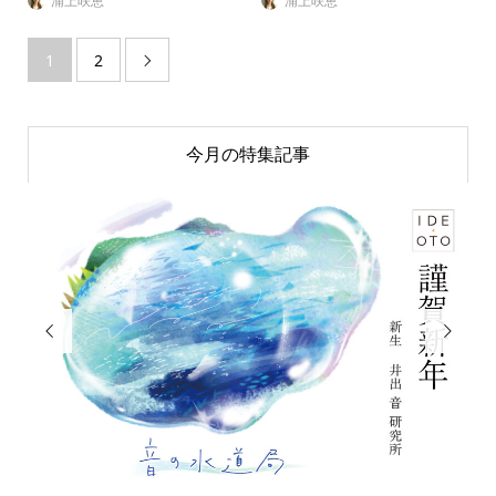
浦上咲恵
浦上咲恵
1
2

今月の特集記事

