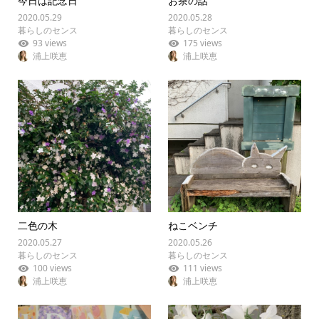
今日は記念日
お茶の話
2020.05.29
2020.05.28
暮らしのセンス
暮らしのセンス
93 views
175 views
浦上咲恵
浦上咲恵
二色の木
ねこベンチ
2020.05.27
2020.05.26
暮らしのセンス
暮らしのセンス
100 views
111 views
浦上咲恵
浦上咲恵