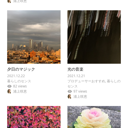
浦上咲恵
夕日のマジック
光の音楽
2021.12.22
2021.12.21
暮らしのセンス
プロデューサーおすすめ
,
暮らしの
82 views
センス
浦上咲恵
97 views
浦上咲恵