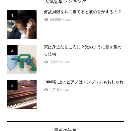
人気記事ランキング
何故貝殻を耳に当てると波の音がするの？
1
54,050 views
実は身近なところに？光のように音を集め
2
る技術
2,922 views
100年以上のピアノはエンブレムもおしゃれ
3
1,710 views
最近の記事