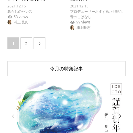
2021.12.16
2021.12.15
暮らしのセンス
プロデューサーおすすめ
,
仕事術
,
53 views
音のこばなし
浦上咲恵
99 views
浦上咲恵
1
2

今月の特集記事

