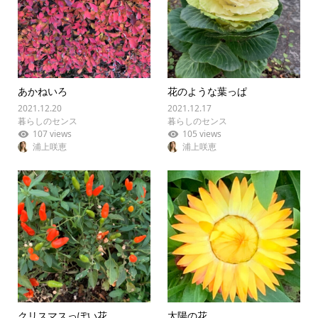
あかねいろ
花のような葉っぱ
2021.12.20
2021.12.17
暮らしのセンス
暮らしのセンス
107 views
105 views
浦上咲恵
浦上咲恵
クリスマスっぽい花
太陽の花