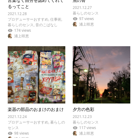
言葉なく自分を認めてくれて
魚の骨
るってこと
2021.12.27
暮らしのセンス
2021.12.28
97 views
プロデューサーおすすめ
,
仕事術
,
浦上咲恵
暮らしのセンス
,
音のこばなし
174 views
浦上咲恵
楽器の部品のおまけのおまけ
夕方の色彩
2021.12.24
2021.12.23
プロデューサーおすすめ
,
暮らしの
暮らしのセンス
センス
117 views
98 views
浦上咲恵