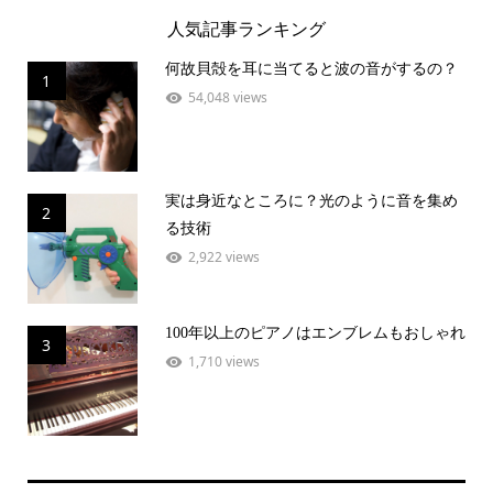
人気記事ランキング
何故貝殻を耳に当てると波の音がするの？
1
54,048 views
実は身近なところに？光のように音を集め
2
る技術
2,922 views
100年以上のピアノはエンブレムもおしゃれ
3
1,710 views