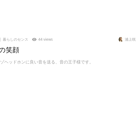
暮らしのセンス
44 views
浦上咲
の笑顔
レゾヘッドホンに良い音を送る、音の王子様です。