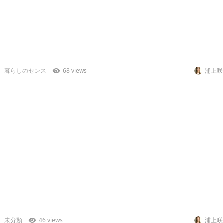
暮らしのセンス
68 views
浦上咲
未分類
46 views
浦上咲