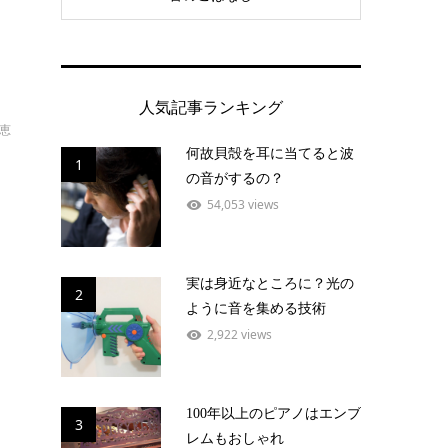
人気記事ランキング
恵
何故貝殻を耳に当てると波
1
の音がするの？
54,053 views
実は身近なところに？光の
2
ように音を集める技術
2,922 views
100年以上のピアノはエンブ
3
レムもおしゃれ