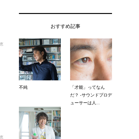
おすすめ記事
恵
不純
「才能」ってなん
だ？ -サウンドプロデ
ューサーは人...
恵