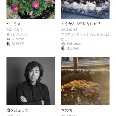
やじうま
くうかんの中になにが？
2021.02.17
2021.02.16
暮らしのセンス
プロデューサーおすすめ
,
音のこば
63 views
なし
浦上咲恵
106 views
浦上咲恵
歳をとるって
木の橋