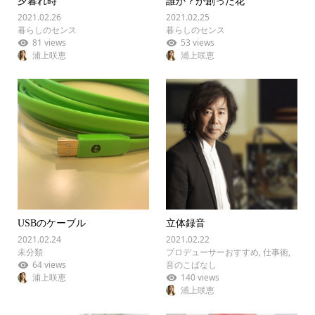
夕暮れ時
誰か？が創った花
2021.02.26
2021.02.25
暮らしのセンス
暮らしのセンス
81 views
53 views
浦上咲恵
浦上咲恵
USBのケーブル
立体録音
2021.02.24
2021.02.22
未分類
プロデューサーおすすめ
,
仕事術
,
64 views
音のこばなし
浦上咲恵
140 views
浦上咲恵