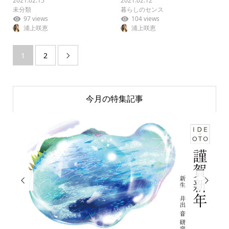
2021.02.15
2021.02.12
未分類
暮らしのセンス
97 views
104 views
浦上咲恵
浦上咲恵
1
2

今月の特集記事

