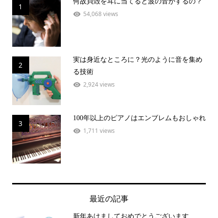
何故貝殻を耳に当てると波の音がするの？
1
54,068 views
実は身近なところに？光のように音を集め
2
る技術
2,924 views
100年以上のピアノはエンブレムもおしゃれ
3
1,711 views
最近の記事
新年あけましておめでとうございます