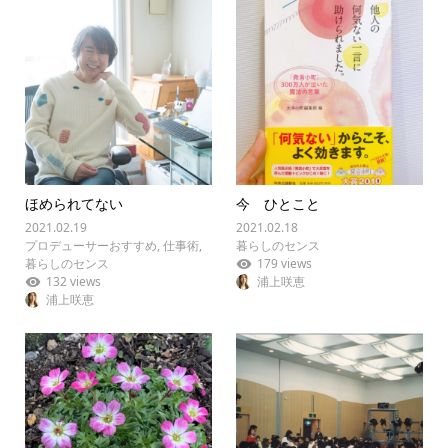
ほめられてない
今 ひとこと
2021.02.19
2021.02.18
プロデューサーおすすめ
,
仕事術
,
暮らしのセンス
暮らしのセンス
179 views
132 views
浦上咲恵
浦上咲恵