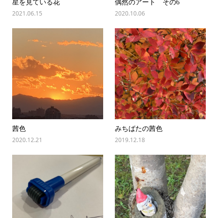
星を見ている花
偶然のアート その6
2021.06.15
2020.10.06
茜色
みちばたの茜色
2020.12.21
2019.12.18