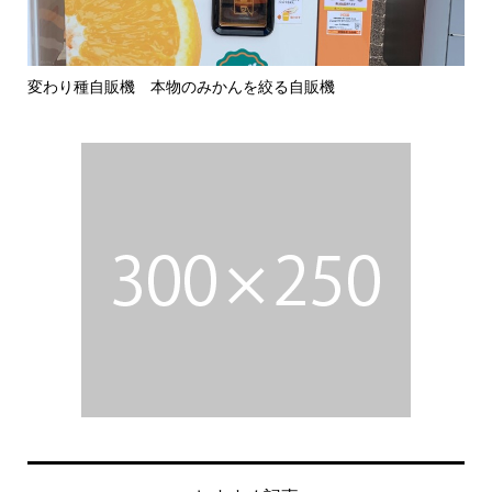
変わり種自販機 本物のみかんを絞る自販機
ぜ