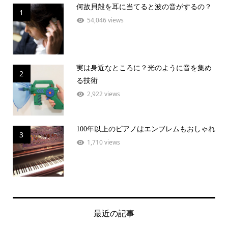
何故貝殻を耳に当てると波の音がするの？
1
54,046 views
実は身近なところに？光のように音を集め
2
る技術
2,922 views
100年以上のピアノはエンブレムもおしゃれ
3
1,710 views
最近の記事