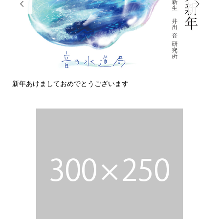


新年あけましておめでとうございます
今