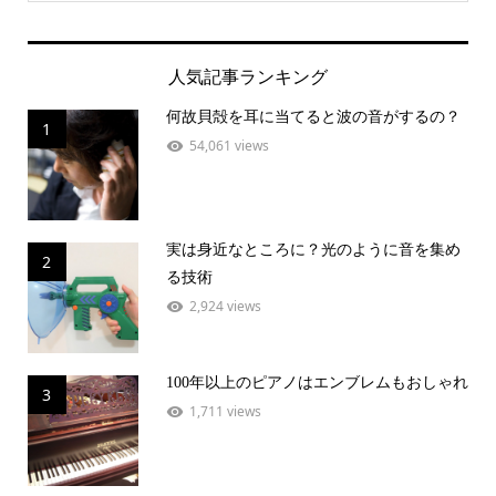
人気記事ランキング
何故貝殻を耳に当てると波の音がするの？
1
54,061 views
実は身近なところに？光のように音を集め
2
る技術
2,924 views
100年以上のピアノはエンブレムもおしゃれ
3
1,711 views