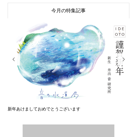
今月の特集記事


新年あけましておめでとうございます
今