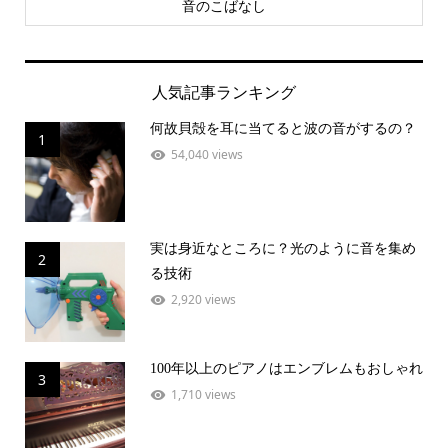
音のこばなし
人気記事ランキング
何故貝殻を耳に当てると波の音がするの？
1
54,040 views
実は身近なところに？光のように音を集め
2
る技術
2,920 views
100年以上のピアノはエンブレムもおしゃれ
3
1,710 views