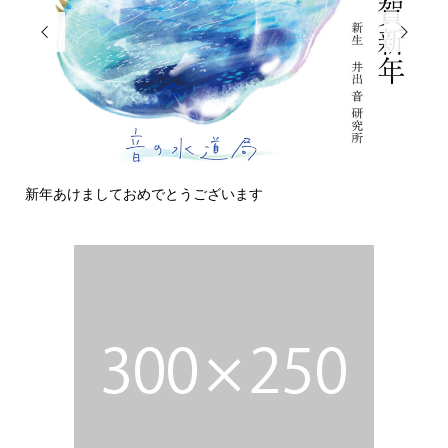


新年あけましておめでとうございます
今