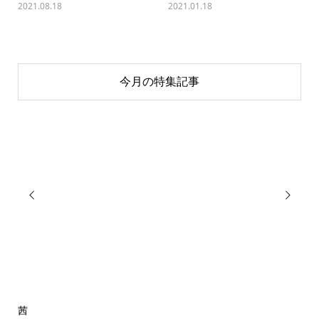
2021.08.18
2021.01.18
今月の特集記事


茜
ア