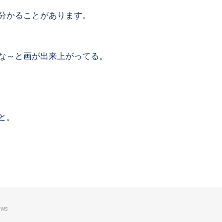
分かることがあります。
な～と画が出来上がってる。
と。
ews