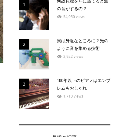
何故貝殻を耳に当てると波
1
の音がするの？
54,050 views
実は身近なところに？光の
2
ように音を集める技術
2,922 views
100年以上のピアノはエンブ
3
レムもおしゃれ
1,710 views