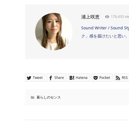
176,433 vi
浦上咲恵
Sound Writer / 
ク」感を届けたいと思い、日
Tweet
Share
Hatena
Pocket
RSS
暮らしのセンス