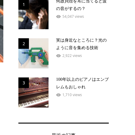
何故貝殻を耳に当てると波
1
の音がするの？
54,047 views
実は身近なところに？光の
2
ように音を集める技術
2,922 views
100年以上のピアノはエンブ
3
レムもおしゃれ
1,710 views