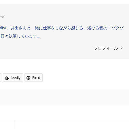
ews
Sound Stylist。井出さんと一緒に仕事をしながら感じる、浴びる程の「ゾクゾ
々執筆しています...
プロフィール
feedly
Pin it