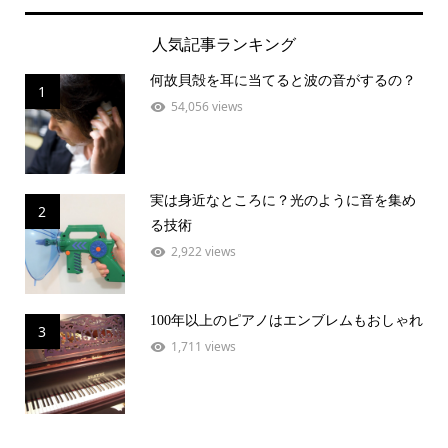
人気記事ランキング
何故貝殻を耳に当てると波の音がするの？
1
54,056 views
実は身近なところに？光のように音を集め
2
る技術
2,922 views
100年以上のピアノはエンブレムもおしゃれ
3
1,711 views