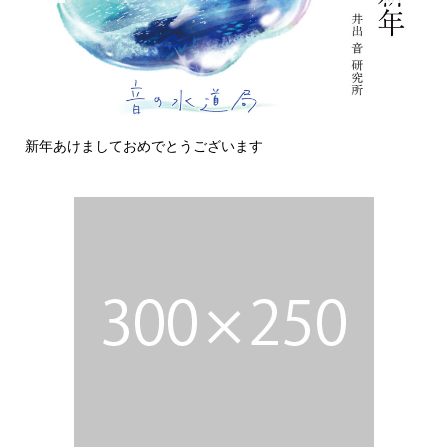
新年あけましておめでとうございます
今