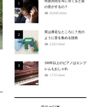
何故貝殻を耳に当てると波
1
の音がするの？
54,046 views
実は身近なところに？光の
2
ように音を集める技術
2,922 views
100年以上のピアノはエンブ
3
レムもおしゃれ
1,710 views