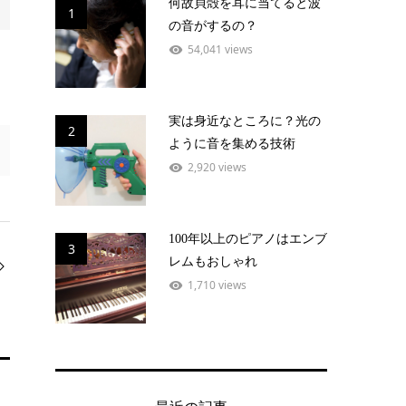
何故貝殻を耳に当てると波
1
の音がするの？
54,041 views
実は身近なところに？光の
2
ように音を集める技術
2,920 views
100年以上のピアノはエンブ
3
レムもおしゃれ
1,710 views