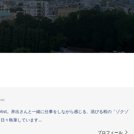
ews
Sound Stylist。井出さんと一緒に仕事をしながら感じる、浴びる程の「ゾクゾ
々執筆しています...
プロフィール