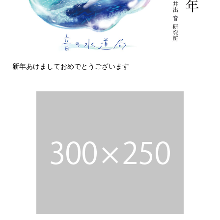
新年あけましておめでとうございます
今