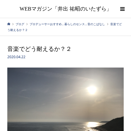
WEBマガジン「井出 祐昭のいたずら」
ブログ
プロデューサーおすすめ
,
暮らしのセンス
,
音のこばなし
音楽でど
う耐えるか？２
音楽でどう耐えるか？２
2020.04.22