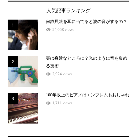
人気記事ランキング
何故貝殻を耳に当てると波の音がするの？
1
54,058 views
実は身近なところに？光のように音を集め
2
る技術
2,924 views
100年以上のピアノはエンブレムもおしゃれ
3
1,711 views