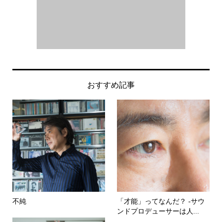
おすすめ記事
不純
「才能」ってなんだ？ -サウ
ンドプロデューサーは人...