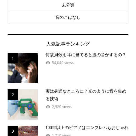
未分類
音のこばなし
人気記事ランキング
何故貝殻を耳に当てると波の音がするの？
1
54,040 views
実は身近なところに？光のように音を集め
2
る技術
2,920 views
100年以上のピアノはエンブレムもおしゃれ
3
1,710 views