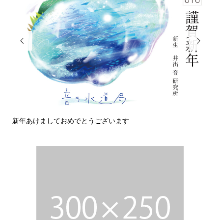


新年あけましておめでとうございます
今