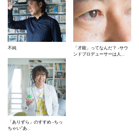
不純
「才能」ってなんだ？ -サウ
ンドプロデューサーは人...
「ありずら」のすすめ -ちっ
ちゃい”あ...