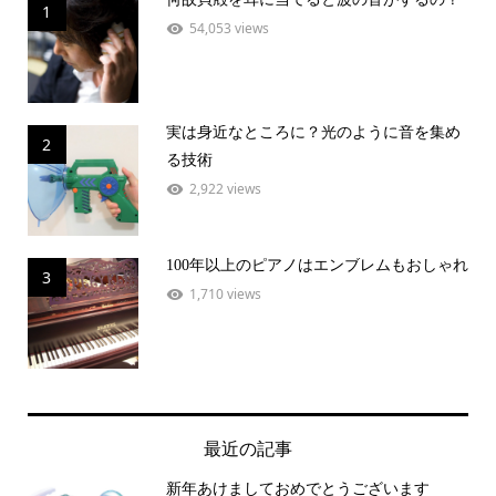
1
54,053 views
実は身近なところに？光のように音を集め
2
る技術
2,922 views
100年以上のピアノはエンブレムもおしゃれ
3
1,710 views
最近の記事
新年あけましておめでとうございます