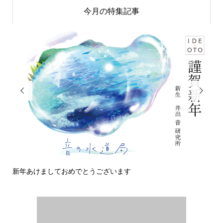
今月の特集記事


新年あけましておめでとうございます
今