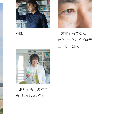
不純
「才能」ってなん
だ？ -サウンドプロデ
ューサーは人...
「ありずら」のすす
め -ちっちゃい”あ...