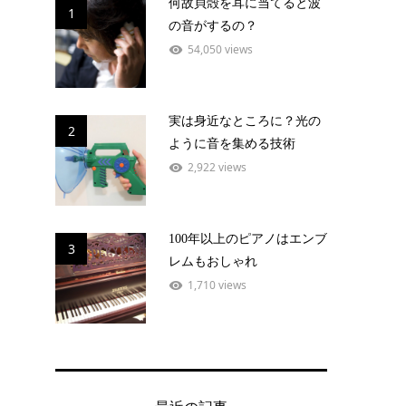
何故貝殻を耳に当てると波
1
の音がするの？
54,050 views
実は身近なところに？光の
2
ように音を集める技術
2,922 views
100年以上のピアノはエンブ
3
レムもおしゃれ
1,710 views