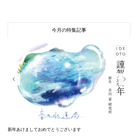
今月の特集記事


新年あけましておめでとうございます
今