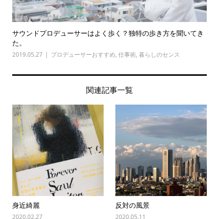
サウンドプロデューサーはよく歩く？独特の歩き方を聞いてき
た。
2019.05.27
プロデューサーおすすめ
,
仕事術
,
暮らしのセンス
関連記事一覧
身近綺麗
反対の風景
2020.02.27
2020.05.11