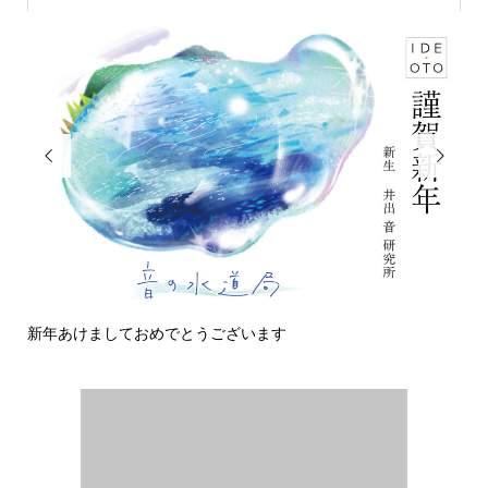


新年あけましておめでとうございます
今