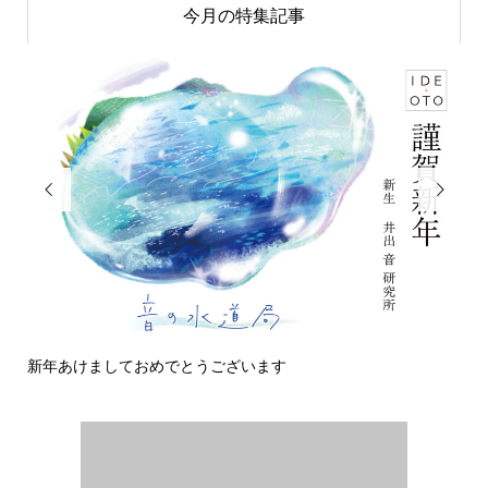
今月の特集記事


新年あけましておめでとうございます
今