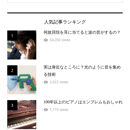
人気記事ランキング
何故貝殻を耳に当てると波の音がするの？
1
54,050 views
実は身近なところに？光のように音を集め
2
る技術
2,922 views
100年以上のピアノはエンブレムもおしゃれ
3
1,710 views