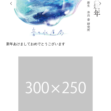


新年あけましておめでとうございます
今