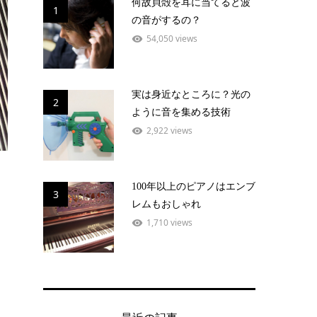
何故貝殻を耳に当てると波
1
の音がするの？
54,050 views
実は身近なところに？光の
2
ように音を集める技術
2,922 views
100年以上のピアノはエンブ
3
レムもおしゃれ
1,710 views