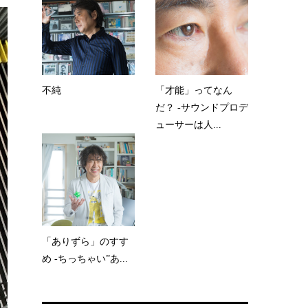
不純
「才能」ってなん
だ？ -サウンドプロデ
ューサーは人...
「ありずら」のすす
め -ちっちゃい”あ...