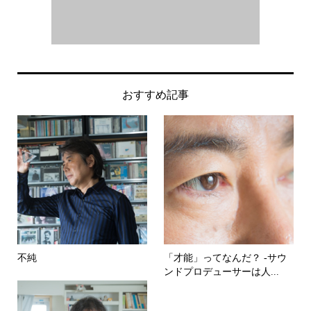
おすすめ記事
不純
「才能」ってなんだ？ -サウ
ンドプロデューサーは人...