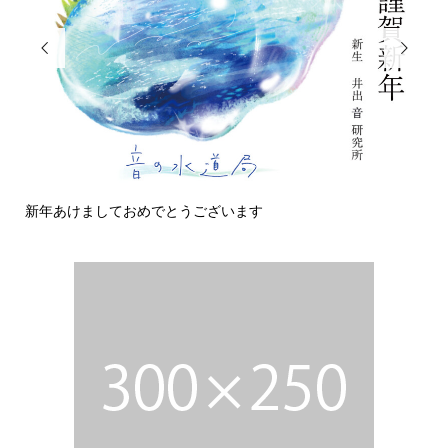


新年あけましておめでとうございます
今