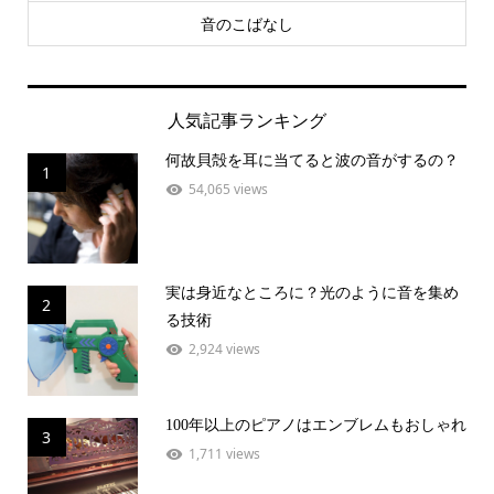
音のこばなし
人気記事ランキング
何故貝殻を耳に当てると波の音がするの？
1
54,065 views
実は身近なところに？光のように音を集め
2
る技術
2,924 views
100年以上のピアノはエンブレムもおしゃれ
3
1,711 views