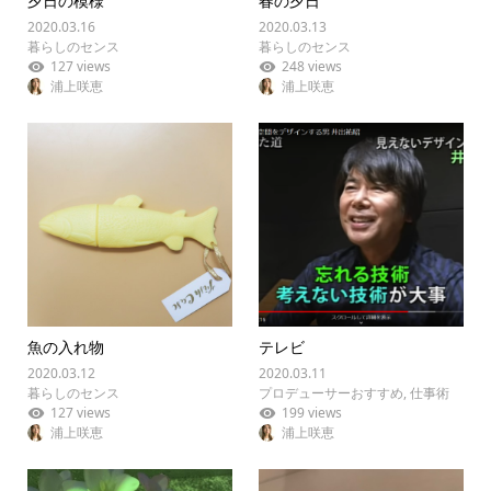
夕日の模様
春の夕日
2020.03.16
2020.03.13
暮らしのセンス
暮らしのセンス
127 views
248 views
浦上咲恵
浦上咲恵
魚の入れ物
テレビ
2020.03.12
2020.03.11
暮らしのセンス
プロデューサーおすすめ
,
仕事術
127 views
199 views
浦上咲恵
浦上咲恵