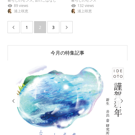
暮らしのセンス
,
音のこばなし
暮らしのセンス
89 views
132 views
浦上咲恵
浦上咲恵
1
2
3


今月の特集記事

