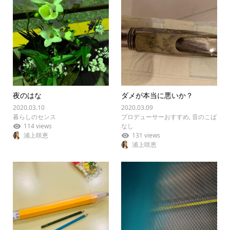
夜のはな
ダメが本当に悪いか？
2020.03.10
2020.03.09
暮らしのセンス
プロデューサーおすすめ
,
音のこば
114 views
なし
浦上咲恵
131 views
浦上咲恵