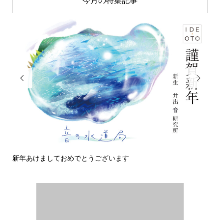
今月の特集記事


す
今日の侵入者