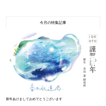
今月の特集記事


新年あけましておめでとうございます
今