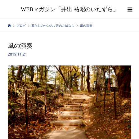
WEBマガジン「井出 祐昭のいたずら」
ブログ
暮らしのセンス
,
音のこばなし
風の演奏
風の演奏
2019.11.21