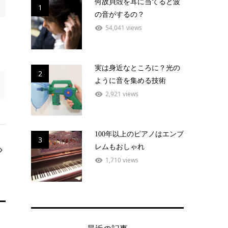
何故貝殻を耳に当てると波
1
の音がするの？
54,041 views
実は身近なところに？光の
2
ように音を集める技術
2,921 views
100年以上のピアノはエンブ
3
レムもおしゃれ
1,710 views