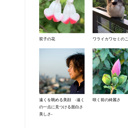
双子の花
ワライカワセミの
遠くを眺める美顔 -遠く
咲く前の綺麗さ
の一点に見つける面白さ
美しさ-