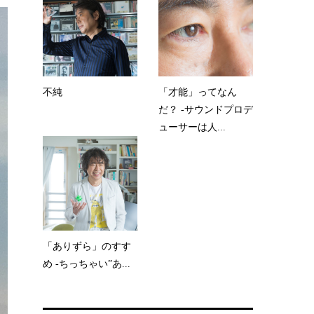
不純
「才能」ってなん
だ？ -サウンドプロデ
ューサーは人...
「ありずら」のすす
め -ちっちゃい”あ...