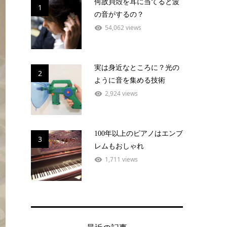
何故貝殻を耳に当てると波
1
の音がするの？
54,062 views
実は身近なところに？光の
2
ように音を集める技術
2,924 views
100年以上のピアノはエンブ
3
レムもおしゃれ
1,711 views