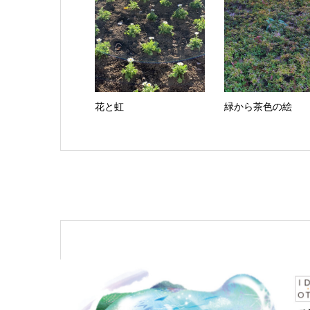
花と虹
緑から茶色の絵