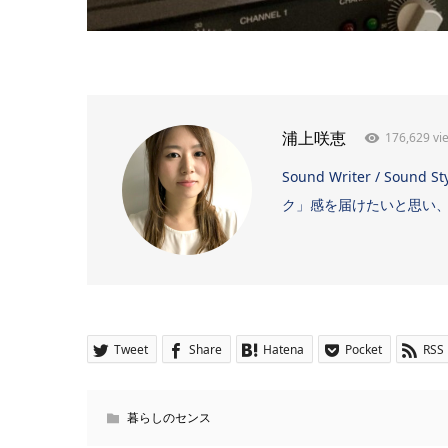
176,629 vi
浦上咲恵
Sound Writer / 
ク」感を届けたいと思い、日
Tweet
Share
Hatena
Pocket
RSS
暮らしのセンス