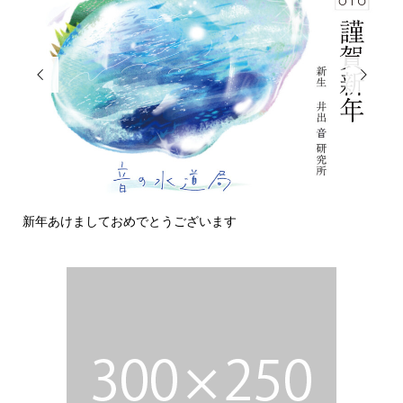


新年あけましておめでとうございます
今