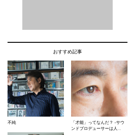
おすすめ記事
不純
「才能」ってなんだ？ -サウ
ンドプロデューサーは人...