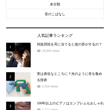
未分類
音のこばなし
人気記事ランキング
何故貝殻を耳に当てると波の音がするの？
1
54,056 views
実は身近なところに？光のように音を集め
2
る技術
2,924 views
100年以上のピアノはエンブレムもおしゃれ
3
1,711 views