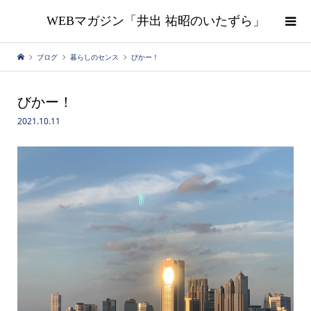
WEBマガジン「井出 祐昭のいたずら」
ブログ
暮らしのセンス
びかー！
びかー！
2021.10.11