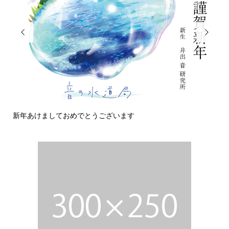


新年あけましておめでとうございます
今