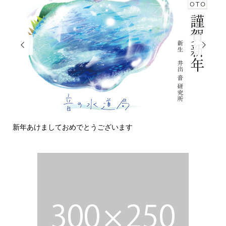


あけましておめでとうございます
今日の侵入者