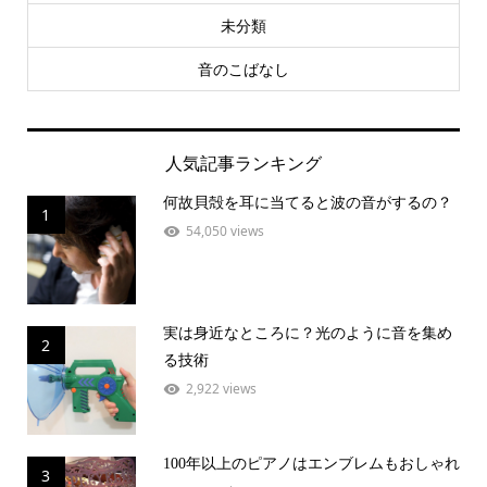
未分類
音のこばなし
人気記事ランキング
何故貝殻を耳に当てると波の音がするの？
1
54,050 views
実は身近なところに？光のように音を集め
2
る技術
2,922 views
100年以上のピアノはエンブレムもおしゃれ
3