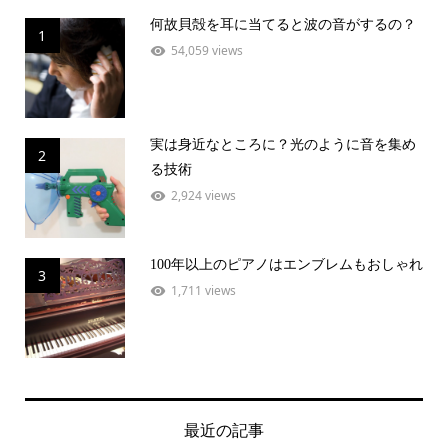
何故貝殻を耳に当てると波の音がするの？
1
54,059 views
実は身近なところに？光のように音を集め
2
る技術
2,924 views
100年以上のピアノはエンブレムもおしゃれ
3
1,711 views
最近の記事