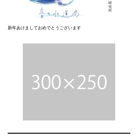
新年あけましておめでとうございます
今