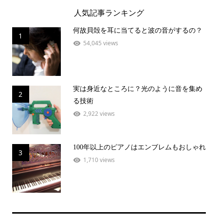
人気記事ランキング
何故貝殻を耳に当てると波の音がするの？
1
54,045 views
実は身近なところに？光のように音を集め
2
る技術
2,922 views
100年以上のピアノはエンブレムもおしゃれ
3
1,710 views