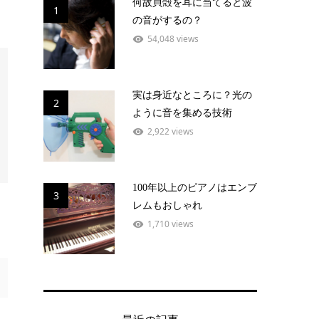
何故貝殻を耳に当てると波
1
の音がするの？
54,048 views
実は身近なところに？光の
2
ように音を集める技術
2,922 views
100年以上のピアノはエンブ
3
レムもおしゃれ
1,710 views