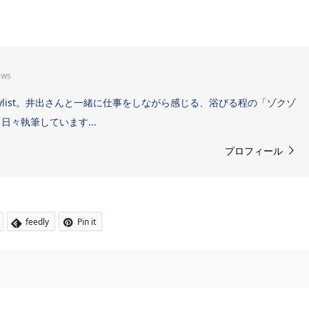
ews
Sound Stylist。井出さんと一緒に仕事をしながら感じる、浴びる程の「ゾクゾ
々執筆しています...
プロフィール
feedly
Pin it