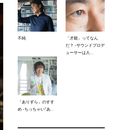
不純
「才能」ってなん
だ？ -サウンドプロデ
ューサーは人...
「ありずら」のすす
め -ちっちゃい”あ...