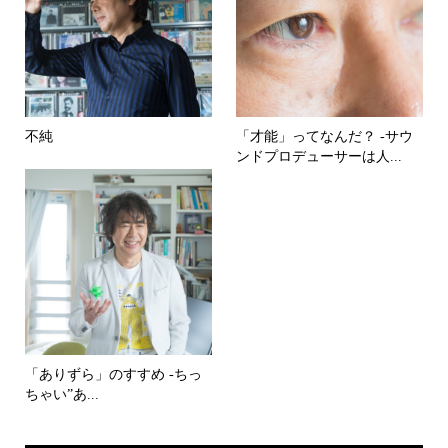
不純
「才能」ってなんだ？ -サウ
ンドプロデューサーは人...
「ありずら」のすすめ -ちっ
ちゃい”あ...