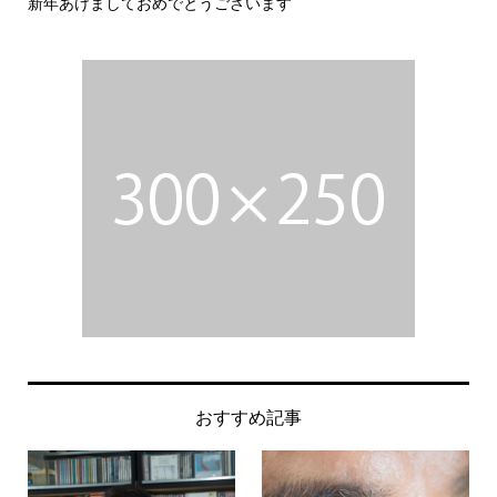
新年あけましておめでとうございます
今
おすすめ記事