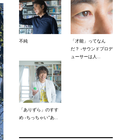
不純
「才能」ってなん
だ？ -サウンドプロデ
ューサーは人...
「ありずら」のすす
め -ちっちゃい”あ...