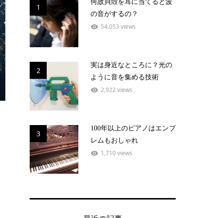
何故貝殻を耳に当てると波
1
の音がするの？
54,053 views
実は身近なところに？光の
2
ように音を集める技術
2,922 views
100年以上のピアノはエンブ
3
レムもおしゃれ
1,710 views