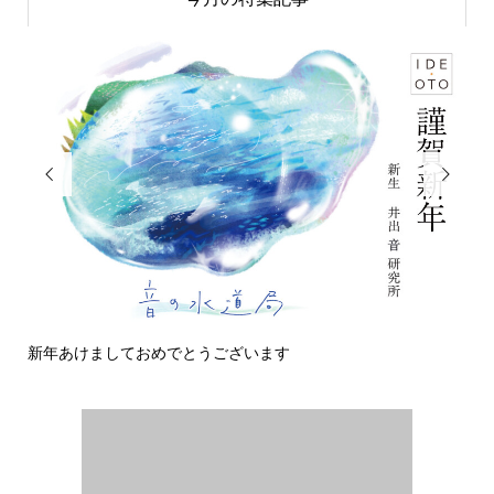


新年あけましておめでとうございます
今日の侵