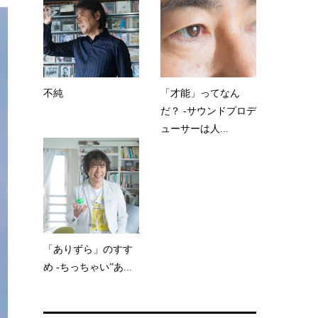
不純
「才能」ってなん
だ？ -サウンドプロデ
ューサーは人...
「ありずら」のすす
め -ちっちゃい”あ...