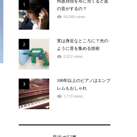
何故貝殻を耳に当てると波
1
の音がするの？
54,048 views
実は身近なところに？光の
2
ように音を集める技術
2,922 views
100年以上のピアノはエンブ
3
レムもおしゃれ
1,710 views