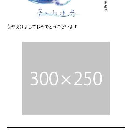
新年あけましておめでとうございます
今