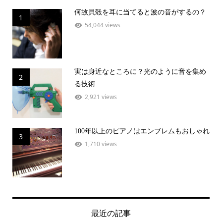
何故貝殻を耳に当てると波の音がするの？
1
54,044 views
実は身近なところに？光のように音を集め
2
る技術
2,921 views
100年以上のピアノはエンブレムもおしゃれ
3
1,710 views
最近の記事