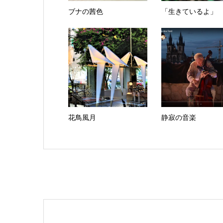
ブナの茜色
「生きているよ」
花鳥風月
静寂の音楽