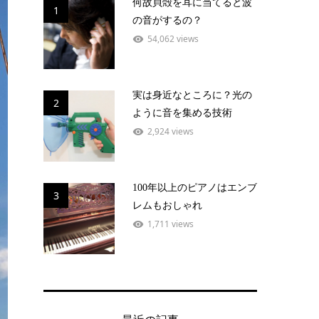
何故貝殻を耳に当てると波
1
の音がするの？
54,062 views
実は身近なところに？光の
2
ように音を集める技術
2,924 views
100年以上のピアノはエンブ
3
レムもおしゃれ
1,711 views