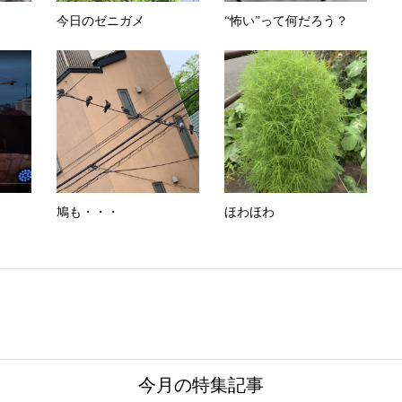
今日のゼニガメ
“怖い”って何だろう？
鳩も・・・
ほわほわ
今月の特集記事