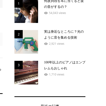
何故貝殻を耳に当てると波
1
の音がするの？
54,043 views
実は身近なところに？光の
2
ように音を集める技術
2,921 views
100年以上のピアノはエンブ
3
レムもおしゃれ
1,710 views